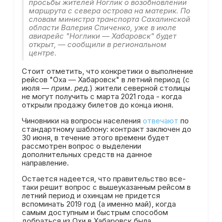
просьбы жителей Ноглик о возобновлении
маршрута с севера острова на материк. По
словам министра транспорта Сахалинской
области Валерия Спиченко, уже в июле
авиарейс "Ноглики — Хабаровск" будет
открыт, — сообщили в региональном
центре.
Стоит отметить, что конкретики о выполнение
рейсов "Оха — Хабаровск" в летний период (с
июля —
прим. ред.
) жители северной столицы
не могут получить с марта 2021 года - когда
открыли продажу билетов до конца июня.
Чиновники на вопросы населения
отвечают
по
стандартному шаблону: контракт заключен до
30 июня, в течение этого времени будет
рассмотрен вопрос о выделении
дополнительных средств на данное
направление.
Остается надеется, что правительство все-
таки решит вопрос с вышеуказанным рейсом в
летний период и охинцам не придется
вспоминать 2019 год (а именно май), когда
самым доступным и быстрым способом
добраться из Охи в Хабаровск была