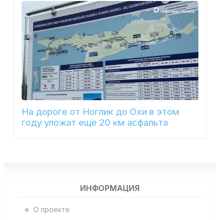
На дороге от Ноглик до Охи в этом
году уложат еще 20 км асфальта
ИНФОРМАЦИЯ
О проекте