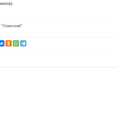
ников).
 "Охинский"