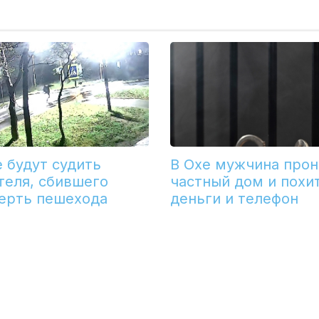
е будут судить
В Охе мужчина прон
теля, сбившего
частный дом и похи
ерть пешехода
деньги и телефон