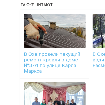
ТАКЖЕ ЧИТАЮТ
В Охе провели текущий
В Ох
ремонт кровли в доме
води
№37/1 по улице Карла
насм
Маркса