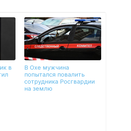
ик в
В Охе мужчина
тил
попытался повалить
сотрудника Росгвардии
на землю