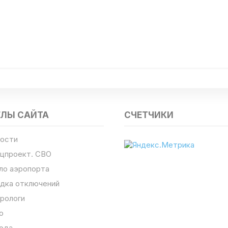
ЕЛЫ САЙТА
СЧЕТЧИКИ
ости
цпроект. СВО
ло аэропорта
дка отключений
рологи
о
ода