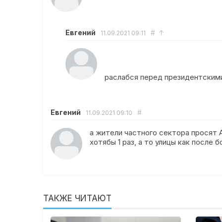
Евгений
#
↑
11.09.2021
09:11
раслабся перед президентским
Евгений
#
11.09.2021
09:10
а жители частного сектора просят 
хотябы 1 раз, а то улицы как после
ТАКЖЕ ЧИТАЮТ