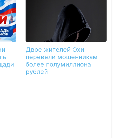
хи
Двое жителей Охи
ть
перевели мошенникам
щади
более полумиллиона
рублей