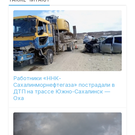
Работники «ННК-
Сахалинморнефтегаза» пострадали в
ДТП на трассе Южно-Сахалинск —
Оха