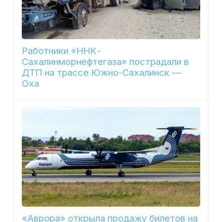
Работники «ННК-
Сахалинморнефтегаза» пострадали в
ДТП на трассе Южно-Сахалинск —
Оха
«Аврора» открыла продажу билетов на