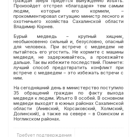
граждан зверя придется вынужденно изъять.
Произойдет отстрел «благодаря» тем самым
людям, которые его кормили, –
прокомментировал ситуацию министр лесного и
охотничьего хозяйства Сахалинской области
Владимир Корнев.
Бурый медведь – крупный хищник,
необыкновенно сильный и, безусловно, опасный
для человека. При встрече с медведем не
пытайтесь его угостить. Не кормите с машины
медведя, не задерживайтесь, а проезжайте
дальше. Так вы избежите последствий. Помните:
лучший способ предотвратить конфликт при
встрече с медведем – это избежать встречи с
ним.
На сегодняшний день в министерство поступило
35 обращений граждан по факту выхода
медведя к людям. Изъято 8 особей. В основном
медведи выходят в южных районах Сахалинской
области (Анивский, Корсаковский, Холмский,
Долинский), а также на севере – в Охинском и
Ногликском районах.
Требует подтверждения