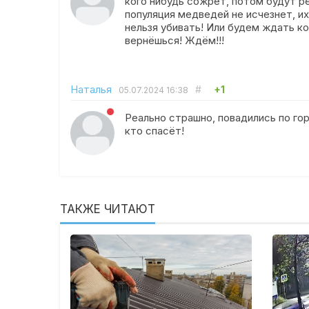
кого нибудь сожрёт, потом будут ре
популяция медведей не исчезнет, и
нельзя убивать! Или будем ждать ко
вернёшься! Ждём!!!
Наталья
#
+1
05.07.2024
16:38
Реально страшно, повадились по гор
кто спасёт!
ТАКЖЕ ЧИТАЮТ