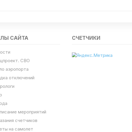
ЕЛЫ САЙТА
СЧЕТЧИКИ
ости
цпроект. СВО
ло аэропорта
дка отключений
рологи
о
ода
писание мероприятий
азания счетчиков
еты на самолет