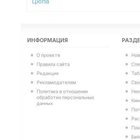
Цюпа
ИНФОРМАЦИЯ
РАЗД
О проекте
Нов
Правила сайта
Спе
Редакция
Таб
Рекламодателям
Сво
Политика в отношении
Нек
обработки персональных
Кин
данных
Пог
Рас
Пок
Бил