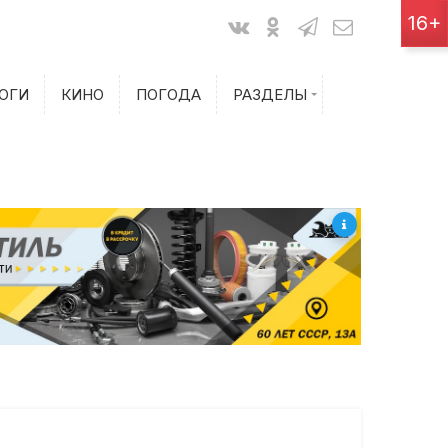
Показания счетчиков
16+
Билеты на самолет
ОГИ
КИНО
ПОГОДА
РАЗДЕЛЫ
Билеты на поезд