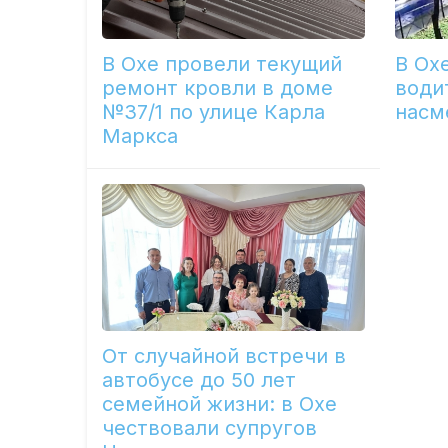
В Охе провели текущий
В Ох
ремонт кровли в доме
води
№37/1 по улице Карла
насм
Маркса
От случайной встречи в
автобусе до 50 лет
семейной жизни: в Охе
чествовали супругов