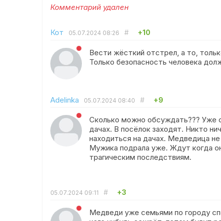
Комментарий удален
Кот
#
+10
05.07.2024
08:26
Вести жёсткий отстрел, а то, тольк
Только безопасность человека долж
Adelinka
#
+9
05.07.2024
08:40
Сколько можно обсуждать??? Уже от
дачах. В посёлок заходят. Никто ни
находиться на дачах. Медведица не 
Мужика подрала уже. Ждут когда он
трагическим последствиям.
#
+3
05.07.2024
09:11
Медведи уже семьями по городу спо