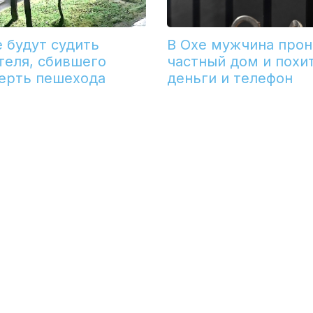
е будут судить
В Охе мужчина прон
теля, сбившего
частный дом и похи
ерть пешехода
деньги и телефон