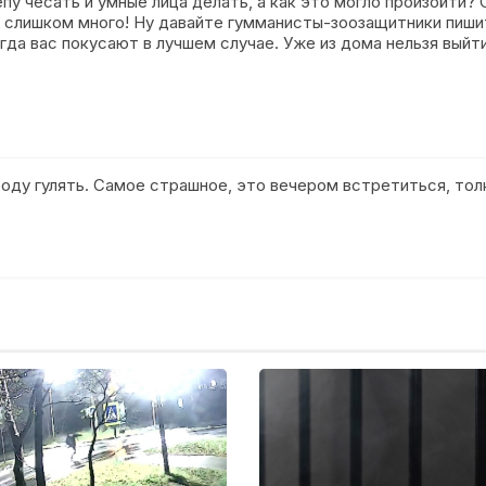
пу чесать и умные лица делать, а как это могло произойти?
х слишком много! Ну давайте гумманисты-зоозащитники пиши
гда вас покусают в лучшем случае. Уже из дома нельзя выйти
оду гулять. Самое страшное, это вечером встретиться, толк