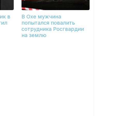
ик в
В Охе мужчина
тил
попытался повалить
сотрудника Росгвардии
на землю