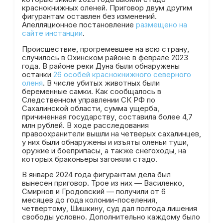
краснокнижных оленей. Приговор двум другим
фигурантам оставлен без изменений.
Апелляционное постановление
размещено на
сайте инстанции
.
Происшествие, прогремевшее на всю страну,
случилось в Охинском районе в феврале 2023
года. В районе реки Дуна были обнаружены
останки
26 особей краснокнижного северного
оленя
. В числе убитых животных были
беременные самки. Как сообщалось в
Следственном управлении СК РФ по
Сахалинской области, сумма ущерба,
причиненная государству, составила более 4,7
млн рублей. В ходе расследования
правоохранители вышли на четверых сахалинцев,
у них были обнаружены и изъяты оленьи туши,
оружие и боеприпасы, а также снегоходы, на
которых браконьеры загоняли стадо.
В январе 2024 года фигурантам дела был
вынесен приговор. Трое из них — Василенко,
Смирнов и Гродовский — получили от 6
месяцев до года колонии-поселения,
четвертому, Шишкину, суд дал полгода лишения
свободы условно. Дополнительно каждому было