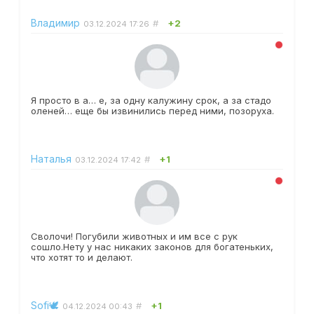
Владимир
#
+2
03.12.2024
17:26
Я просто в а… е, за одну калужину срок, а за стадо
оленей… еще бы извинились перед ними, позоруха.
Наталья
#
+1
03.12.2024
17:42
Сволочи! Погубили животных и им все с рук
сошло.Нету у нас никаких законов для богатеньких,
что хотят то и делают.
Sofi🕊️
#
+1
04.12.2024
00:43