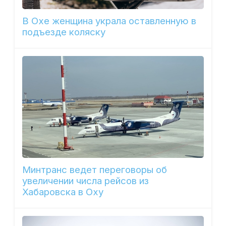
В Охе женщина украла оставленную в
подъезде коляску
Минтранс ведет переговоры об
увеличении числа рейсов из
Хабаровска в Оху