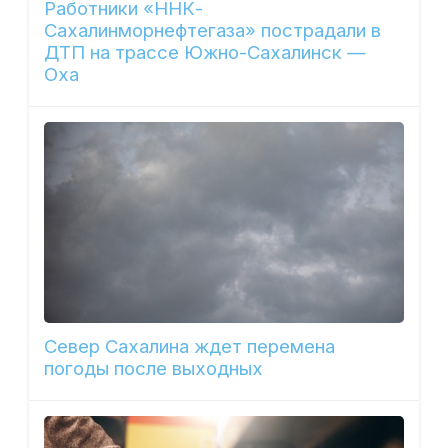
Работники «ННК-
Сахалинморнефтегаза» пострадали в
ДТП на трассе Южно-Сахалинск —
Оха
Север Сахалина ждет перемена
погоды после выходных