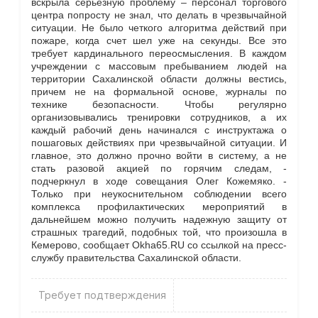
вскрыла серьезную проблему – персонал торгового
центра попросту не знал, что делать в чрезвычайной
ситуации. Не было четкого алгоритма действий при
пожаре, когда счет шел уже на секунды. Все это
требует кардинального переосмысления. В каждом
учреждении с массовым пребыванием людей на
территории Сахалинской области должны вестись,
причем не на формальной основе, журналы по
технике безопасности. Чтобы регулярно
организовывались тренировки сотрудников, а их
каждый рабочий день начинался с инструктажа о
пошаговых действиях при чрезвычайной ситуации. И
главное, это должно прочно войти в систему, а не
стать разовой акцией по горячим следам, -
подчеркнул в ходе совещания Олег Кожемяко. -
Только при неукоснительном соблюдении всего
комплекса профилактических мероприятий в
дальнейшем можно получить надежную защиту от
страшных трагедий, подобных той, что произошла в
Кемерово, сообщает Okha65.RU со ссылкой на пресс-
службу правительства Сахалинской области.
Требует подтверждения