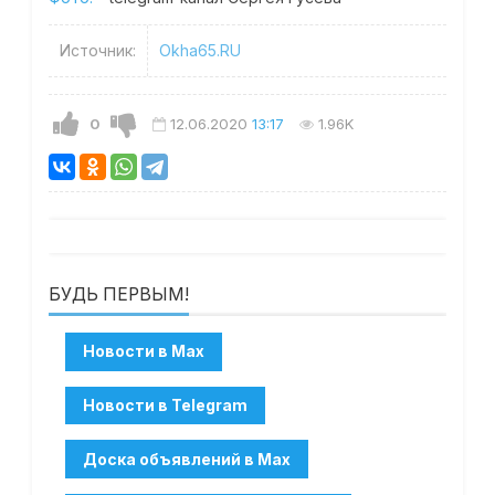
Источник:
Okha65.RU
0
12.06.2020
13:17
1.96K
БУДЬ ПЕРВЫМ!