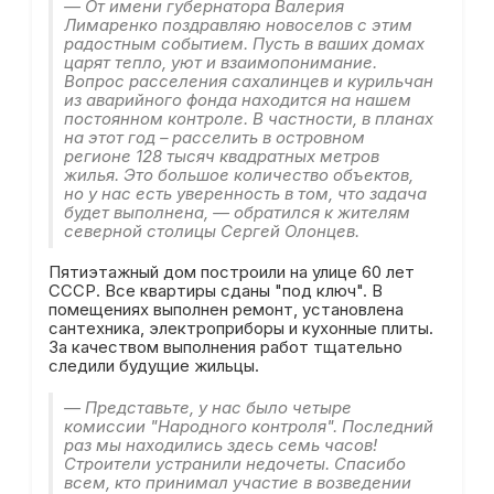
— От имени губернатора Валерия
Лимаренко поздравляю новоселов с этим
радостным событием. Пусть в ваших домах
царят тепло, уют и взаимопонимание.
Вопрос расселения сахалинцев и курильчан
из аварийного фонда находится на нашем
постоянном контроле. В частности, в планах
на этот год – расселить в островном
регионе 128 тысяч квадратных метров
жилья. Это большое количество объектов,
но у нас есть уверенность в том, что задача
будет выполнена, — обратился к жителям
северной столицы Сергей Олонцев.
Пятиэтажный дом построили на улице 60 лет
СССР. Все квартиры сданы "под ключ". В
помещениях выполнен ремонт, установлена
сантехника, электроприборы и кухонные плиты.
За качеством выполнения работ тщательно
следили будущие жильцы.
— Представьте, у нас было четыре
комиссии "Народного контроля". Последний
раз мы находились здесь семь часов!
Строители устранили недочеты. Спасибо
всем, кто принимал участие в возведении