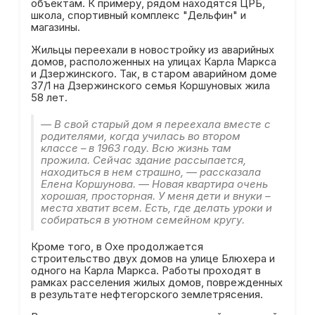
объектам. К примеру, рядом находятся ЦРБ,
школа, спортивный комплекс "Дельфин" и
магазины.
Жильцы переехали в новостройку из аварийных
домов, расположенных на улицах Карла Маркса
и Дзержинского. Так, в старом аварийном доме
37/1 на Дзержинского семья Коршуновых жила
58 лет.
— В свой старый дом я переехала вместе с
родителями, когда училась во втором
классе – в 1963 году. Всю жизнь там
прожила. Сейчас здание рассыпается,
находиться в нем страшно, — рассказала
Елена Коршунова. — Новая квартира очень
хорошая, просторная. У меня дети и внуки –
места хватит всем. Есть, где делать уроки и
собираться в уютном семейном кругу.
Кроме того, в Охе продолжается
строительство двух домов на улице Блюхера и
одного на Карла Маркса. Работы проходят в
рамках расселения жилых домов, поврежденных
в результате нефтегорского землетрясения.