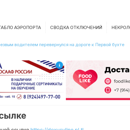
ТАБЛО АЭРОПОРТА
СВОДКА ОТКЛЮЧЕНИЙ
НЕКРОЛ
етрезвым водителем перевернулся на дороге к Первой бухте
ссылке
шней ссылке
https://doxycyline.pl.tl
.