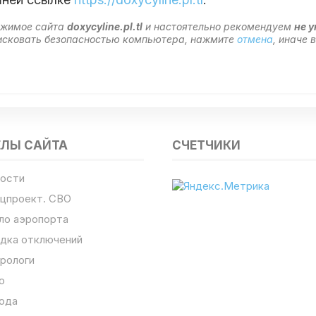
ержимое сайта
doxycyline.pl.tl
и настоятельно рекомендуем
не 
 рисковать безопасностью компьютера, нажмите
отмена
, иначе
ЕЛЫ САЙТА
СЧЕТЧИКИ
ости
цпроект. СВО
ло аэропорта
дка отключений
рологи
о
ода