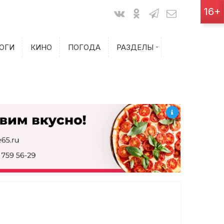
Показания счетчиков
16+
Билеты на самолет
ОГИ
КИНО
ПОГОДА
РАЗДЕЛЫ
Билеты на поезд