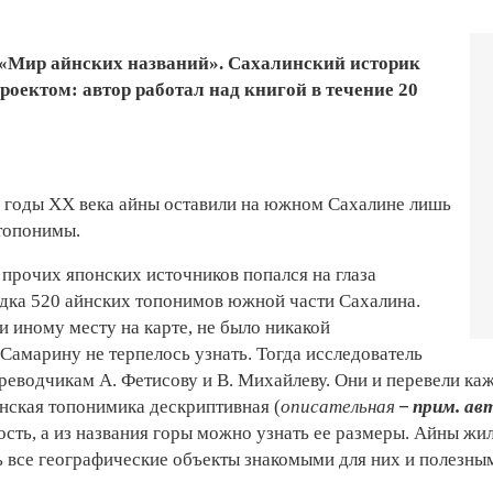
 «Мир айнских названий». Сахалинский историк
оектом: автор работал над книгой в течение 20
е годы XX века айны оставили на южном Сахалине лишь
 топонимы.
прочих японских источников попался на глаза
дка 520 айнских топонимов южной части Сахалина.
и иному месту на карте, не было никакой
амарину не терпелось узнать. Тогда исследователь
еводчикам А. Фетисову и В. Михайлеву. Они и перевели каж
–
йнская топонимика дескриптивная (
описательная
прим. ав
ость, а из названия горы можно узнать ее размеры. Айны жи
ь все географические объекты знакомыми для них и полезны