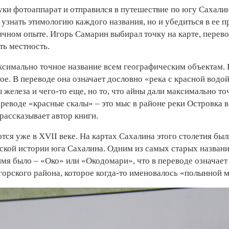
ки фотоаппарат и отправился в путешествие по югу Сахалина
 узнать этимологию каждого названия, но и убедиться в ее 
чном опыте. Игорь Самарин выбирал точку на карте, перевод
ть местность.
ксимально точное название всем географическим объектам. 
ое. В переводе она означает дословно «река с красной водой»
 железа и чего-то еще, но то, что айны дали максимально то
реводе «красные скалы» – это мыс в районе реки Островка в
 рассказывает автор книги.
я уже в XVII веке. На картах Сахалина этого столетия был
сской истории юга Сахалина. Одним из самых старых назван
имя было – «Око» или «Окодомари», что в переводе означает
орского района, которое когда-то именовалось «полынной м