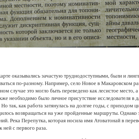
а карте оказывались зачастую труднодоступными, были и лин
ываться по-разному. Например, село Новое в Макаровском р
дном случае это могло быть переведено как лесистое место, а
акже необходимо было личное присутствие исследователя в д
 Но так, как работа затянулась на долгие годы, с приходом 
ходилось возвращаться на уже пройденные маршруты. Однако
ий. Река Перепутка, которая носила имя Атоватонай в перев
 ней с первого раза.