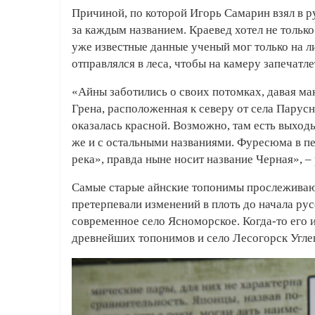
Причиной, по которой Игорь Самарин взял в ру
за каждым названием. Краевед хотел не только
уже известные данные ученый мог только на ли
отправлялся в леса, чтобы на камеру запечатле
«Айны заботились о своих потомках, давая ма
Грена, расположенная к северу от села Парусн
оказалась красной. Возможно, там есть выходы
же и с остальными названиями. Фуресюма в пе
река», правда ныне носит название Черная», –
Самые старые айнские топонимы прослеживаютс
претерпевали изменений в плоть до начала ру
современное село Ясноморское. Когда-то его 
древнейших топонимов и село Лесогорск Углег