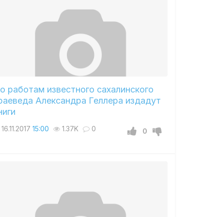
о работам известного сахалинского
раеведа Александра Геллера издадут
ниги
16.11.2017
15:00
1.37K
0
0