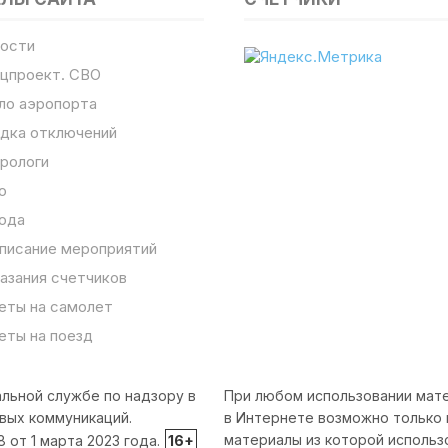
ости
цпроект. СВО
ло аэропорта
дка отключений
рологи
о
ода
писание мероприятий
азания счетчиков
еты на самолет
еты на поезд
льной службе по надзору в
При любом использовании мате
вых коммуникаций.
в Интернете возможно только 
материалы из которой использ
от 1 марта 2023 года.
16+