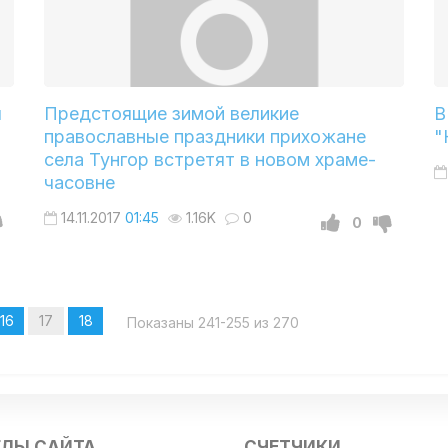
ы
Предстоящие зимой великие
В
православные праздники прихожане
"
села Тунгор встретят в новом храме-
часовне
14.11.2017
01:45
1.16K
0
0
16
17
18
Показаны 241-255 из 270
ЕЛЫ САЙТА
СЧЕТЧИКИ