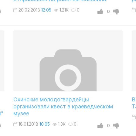
20.02.2018
12:05
1.21K
0
0
Охинские молодогвардейцы
В
организовали квест в краеведческом
Т
ы"
музее
18.01.2018
10:05
1.3K
0
0