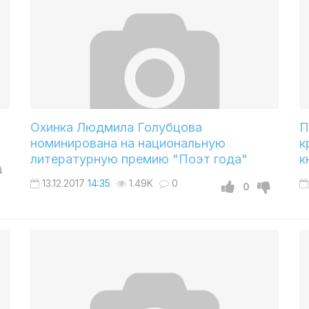
Охинка Людмила Голубцова
П
номинирована на национальную
к
литературную премию "Поэт года"
к
13.12.2017
14:35
1.49K
0
0