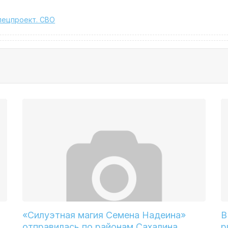
пецпроект. СВО
«Силуэтная магия Семена Надеина»
В
отправилась по районам Сахалина
р