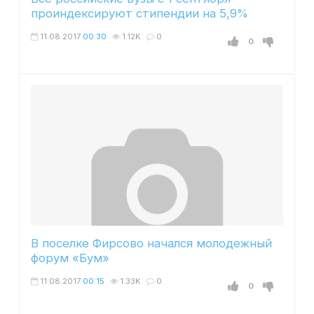
проиндексируют стипендии на 5,9%
11.08.2017
00:30
1.12K
0
0
В поселке Фирсово начался молодежный
форум «Бум»
11.08.2017
00:15
1.33K
0
0