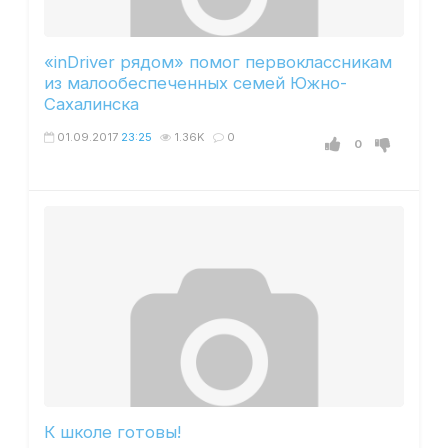
«inDriver рядом» помог первоклассникам
из малообеспеченных семей Южно-
Сахалинска
01.09.2017
23:25
1.36K
0
0
К школе готовы!