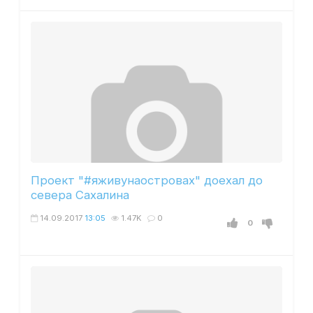
Проект "#яживунаостровах" доехал до
севера Сахалина
14.09.2017
13:05
1.47K
0
0