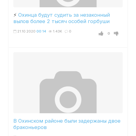
⚡️
Охинца будут судить за незаконный
вылов более 2 тысяч особей горбуши
21.10.2020
00:14
1.43K
0
0
В Охинском районе были задержаны двое
браконьеров