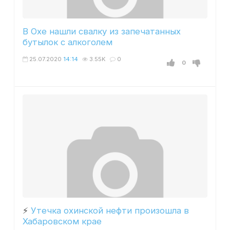
В Охе нашли свалку из запечатанных
бутылок с алкоголем
25.07.2020
14:14
3.55K
0
0
⚡️
Утечка охинской нефти произошла в
Хабаровском крае