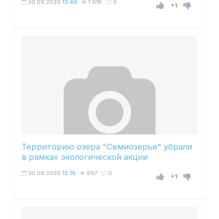
30.09.2020
12:49
1.91K
0
+1
Территорию озера "Семиозерье" убрали
в рамках экологической акции
30.09.2020
12:16
997
0
+1