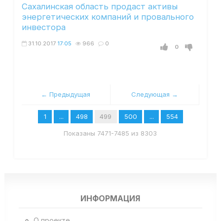
Сахалинская область продаст активы
энергетических компаний и провального
инвестора
31.10.2017
17:05
966
0
0
← Предыдущая
Следующая →
1
...
498
499
500
...
554
Показаны 7471-7485 из 8303
ИНФОРМАЦИЯ
О проекте