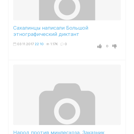
Сахалинцы написали Большой
этнографический диктант
03.11.2017
22:10
1.17K
0
0
Народ против минлесхоза. Заказник